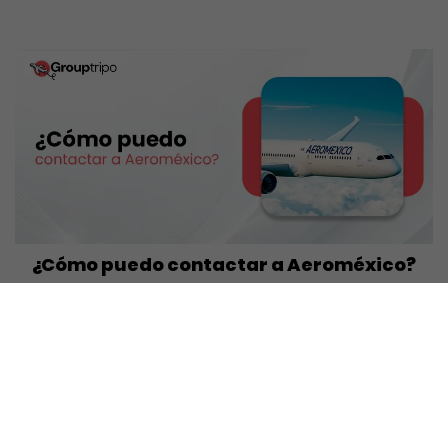
¿Cómo puedo contactar a Aeroméxico?
¿Está organizar un viaje con aeroméxico? si dar
dificultades al reservar sus boletos o al utiliza
Read More