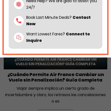
Need Help? We are glad to assist you
Business Class Deals
24/7
Business class upgrade
More
Book Last Minute Deals?
Contact
Now
Want Lowest Fares?
Connect to
Inquire
¿Cuándo Permite Air France Cambiar un
Vuelo sin Penalización? Guía Completa
Viajar siempre implica un cierto grado de
incertidumbre y claro, los retrasos las cancelaciones
o es