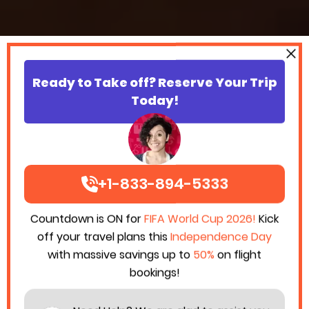
Ready to Take off? Reserve Your Trip
Today!
+1-833-894-5333
Countdown is ON for
FIFA World Cup 2026!
Kick
off your travel plans this
Independence Day
with massive savings up to
50%
on flight
bookings!
All Blog
Airline Booking Guides
Airline News
Airlines name change