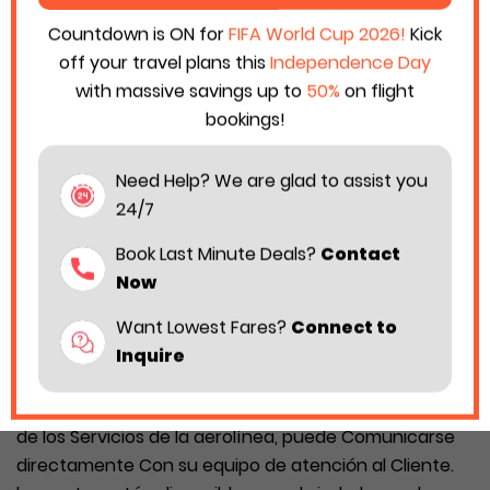
Countdown is ON for
FIFA World Cup 2026!
Kick
off your travel plans this
Independence Day
with massive savings up to
50%
on flight
bookings!
Need Help? We are glad to assist you
24/7
Book Last Minute Deals?
Contact
Now
Want Lowest Fares?
Connect to
Inquire
¿Está organizar un viaje con aeroméxico? si dar
dificultades al reservar sus boletos o al utilizar todo
de los Servicios de la aerolínea, puede Comunicarse
directamente Con su equipo de atención al Cliente.