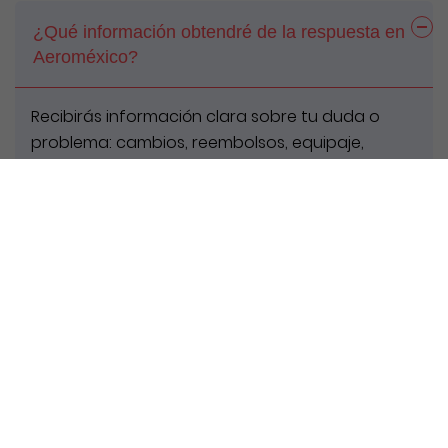
¿Qué información obtendré de la respuesta en
Aeroméxico?
Recibirás información clara sobre tu duda o
problema: cambios, reembolsos, equipaje,
vuelos, etc. También te dirán los pasos a seguir o
resolverán tu solicitud si es posible.
¿Hay soporte para clientes que hablan otros
idiomas en Aeroméxico?
¿Cómo puedo realizar un cambio o cancelación
en aeromexico?