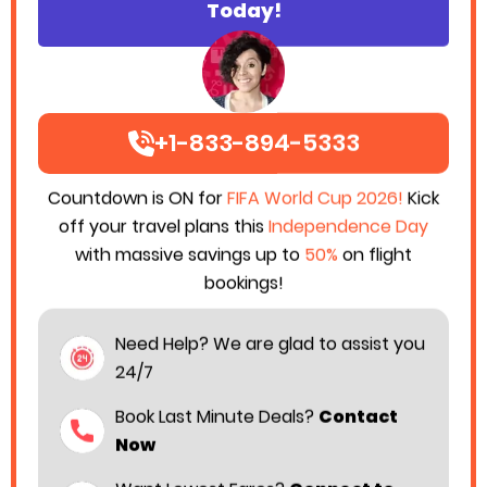
Today!
+1-833-894-5333
Countdown is ON for
FIFA World Cup 2026!
Kick
off your travel plans this
Independence Day
with massive savings up to
50%
on flight
bookings!
Need Help? We are glad to assist you
24/7
Book Last Minute Deals?
Contact
Now