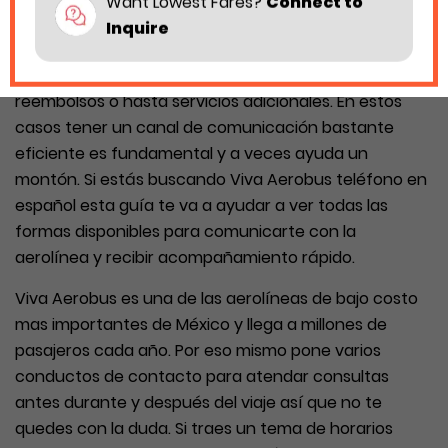
Want Lowest Fares?
Connect to
Inquire
Cuando planeamos un viaje pueden surgir dudas
sobre reservaciones cambios de vuelo el equipaje los
reembolsos o hasta servicios adicionales. En estos
casos tener un canal de comunicación bastante
eficiente es fundamental y a veces ayuda un
montón. Si estás buscando Viva Aerobus teléfono en
español esta guía te va a ayudar a ver todas las
formas disponibles para comunicarte con la
aerolínea y recibir acompañamiento rápido.
Viva Aerobus es una de las aerolíneas de bajo costo
mas importantes de México y llega a millones de
pasajeros cada año. Por eso mismo pone varios
conductos de contacto para atendar consultas
antes durante y después del viaje así que no te
quedes con la duda. Si traes un tema de horarios